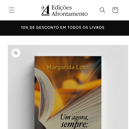
Saltar
para o
Carrinho
conteúdo
10% DE DESCONTO EM TODOS OS LIVROS
Saltar para
a
informação
do produto