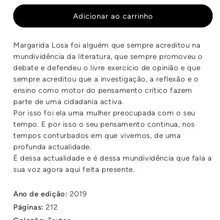
quantidade
quantidade
de
de
Adicionar ao carrinho
Um
Um
Agora,
Agora,
Margarida Losa foi alguém que sempre acreditou na
Sempre:
Sempre:
mundividência da literatura, que sempre promoveu o
Ensaios
Ensaios
debate e defendeu o livre exercício de opinião e que
sempre acreditou que a investigação, a reflexão e o
ensino como motor do pensamento crítico fazem
parte de uma cidadania activa.
Por isso foi ela uma mulher preocupada com o seu
tempo. E por isso o seu pensamento continua, nos
tempos conturbados em que vivemos, de uma
profunda actualidade.
É dessa actualidade e é dessa mundividência que fala a
sua voz agora aqui feita presente.
Ano de edição:
2019
Páginas:
212