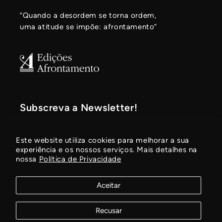
“Quando a desordem se torna ordem,
uma atitude se impõe: afrontamento”
Subscreva a Newsletter!
Fique a par de novidades, lançamentos
Este website utiliza cookies para melhorar a sua
de livros e promoções em vigor!
experiência e os nossos serviços. Mais detalhes na
nossa
Política de Privacidade
E-mail
Aceitar
Recusar
© 2026,
Edições Afrontamento
Com tecnologia Shopify