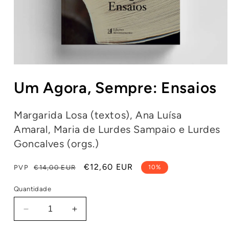
Abrir
conteúdo
Um Agora, Sempre: Ensaios
multimédia
1
em
modal
Margarida Losa (textos), Ana Luísa
Amaral, Maria de Lurdes Sampaio e Lurdes
Goncalves (orgs.)
Preço
Preço
€12,60 EUR
PVP
€14,00 EUR
10%
normal
de
Quantidade
saldo
Diminuir
Aumentar
a
a