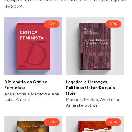
de 2022.
10%
10%
Dicionário da Crítica
Legados e Heranças:
Feminista
Políticas (Inter)Sexuais
Hoje
Ana Gabriela Macedo e Ana
Luísa Amaral
Marinela Freitas, Ana Luísa
Amaral e outros
10%
10%