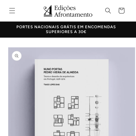
Saltar
para o
Carrinho
conteúdo
10% DE DESCONTO EM TODOS OS LIVROS
Saltar para
a
informação
do produto