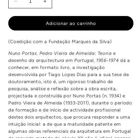
Diminuir
Aumentar
a
a
quantidade
quantidade
de
de
Adicionar ao carrinho
Nuno
Nuno
Portas,
Portas,
(Coedição com a Fundação Marques da Silva)
Pedro
Pedro
Vieira
Vieira
Nuno Portas. Pedro Vieira de Almeida: Teoria e
de
de
desenho da arquitectura em Portugal, 1956-1974
dá a
Almeida
Almeida
conhecer, em formato livro, a investigação
desenvolvida por Tiago Lopes Dias para a sua tese de
doutoramento, isto é, um rigoroso trabalho de
pesquisa, análise e reflexão sobre a obra escrita,
projectada e construída por Nuno Portas (n. 1934) e
Pedro Vieira de Almeida (1933-2011), durante o período
de formação e de início de actividade profissional
destes dois arquitectos, que procura responder a uma
intuição inicial: a de que a maturidade patente em
algumas obras referenciais da arquitetura em Portugal