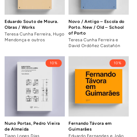
Eduardo Souto de Moura.
Novo / Antigo – Escola do
Obras / Works
Porto. New / Old – School
of Porto
Teresa Cunha Ferreira, Hugo
Mendonça e outros
Teresa Cunha Ferreira e
David Ordóñez Castañón
10%
10%
Nuno Portas, Pedro Vieira
Fernando Távora em
de Almeida
Guimarães
Tiago Lopes Dias
Eduardo Fernandes e João