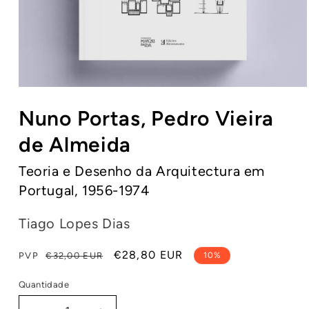
Abrir
conteúdo
Nuno Portas, Pedro Vieira
multimédia
1
em
de Almeida
modal
Teoria e Desenho da Arquitectura em
Portugal, 1956-1974
Tiago Lopes Dias
Preço
Preço
€28,80 EUR
PVP
€32,00 EUR
10%
normal
de
Quantidade
saldo