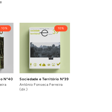
le
10%
10%
io Nº40
Sociedade e Território Nº39
eira
António Fonseca Ferreira
(dir.)