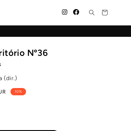
Carrinho
ritório Nº36
s
 (dir.)
UR
10%