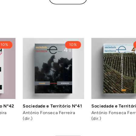
10%
10%
io Nº42
Sociedade e Território Nº41
Sociedade e Territór
eira
António Fonseca Ferreira
António Fonseca Ferr
(dir.)
(dir.)