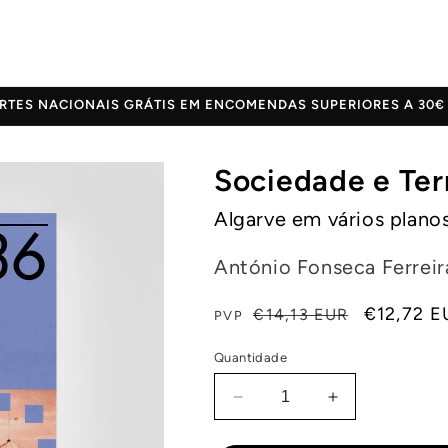
10% DE DESCONTO EM TODOS OS LIVROS
Sociedade e Ter
Algarve em vários plano
António Fonseca Ferreira
Preço
Preço
€12,72 E
€14,13 EUR
PVP
normal
de
Quantidade
saldo
Diminuir
Aumentar
a
a
quantidade
quantidade