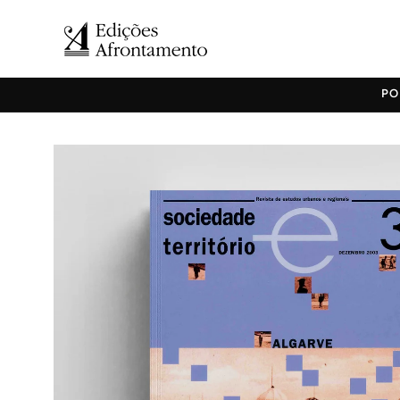
Saltar
para o
conteúdo
Saltar para
a
informação
do produto