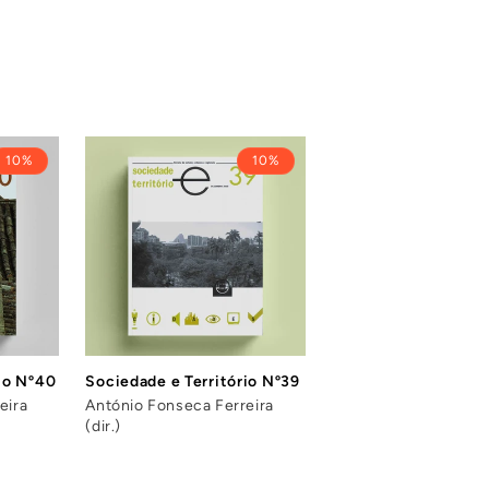
10%
10%
io Nº40
Sociedade e Território Nº39
eira
António Fonseca Ferreira
(dir.)