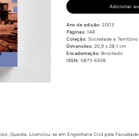
de
de
Adicionar ao
Sociedade
Sociedade
e
e
Ano de edição:
2003
Território
Território
Páginas:
Nº36
148
Nº36
Coleção:
Sociedade e Território
Dimensões:
20,9 x 28,1 cm
Encadernação:
Brochado
ISSN:
0873-6308
so, Guarda. Licenciou-se em Engenharia Civil pela Faculdade