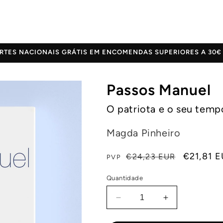
RTES NACIONAIS GRÁTIS EM ENCOMENDAS SUPERIORES A 30€
Passos Manuel
O patriota e o seu temp
Magda Pinheiro
Preço
Preço
€21,81 
€24,23 EUR
PVP
normal
de
Quantidade
saldo
Diminuir
Aumentar
a
a
quantidade
quantidade