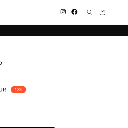
Carrinho
o
EUR
10%