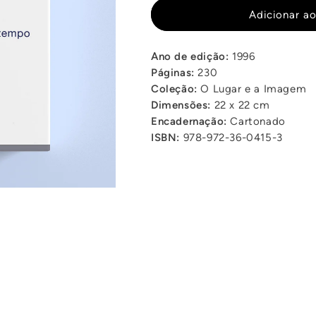
de
de
Adicionar ao
Passos
Passos
Manuel
Manuel
Ano de edição:
1996
Páginas:
230
Coleção:
O Lugar e a Imagem
Dimensões:
22 x 22 cm
Encadernação:
Cartonado
ISBN:
978-972-36-0415-3