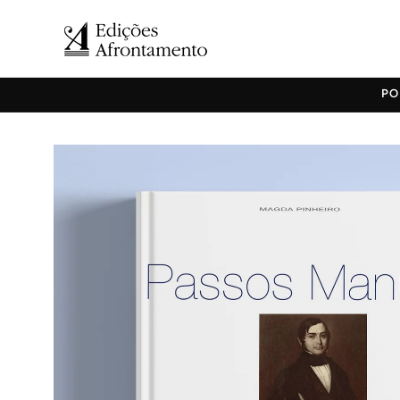
Saltar
para o
conteúdo
PO
Saltar para
a
informação
do produto