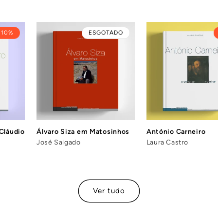
10%
ESGOTADO
 Cláudio
Álvaro Siza em Matosinhos
António Carneiro
José Salgado
Laura Castro
Ver tudo