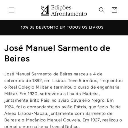
Saltar
para o
Carrinho
conteúdo
10% DE DESCONTO EM TODOS OS LIVROS
C
José Manuel Sarmento de
o
Beires
l
José Manuel Sarmento de Beires nasceu a 4 de
e
setembro de 1892, em Lisboa. Teve 5 irmãos, frequentou
ç
o Real Colégio Militar e terminou o curso de engenharia
Militar. Em 1920, sobrevoou a Ilha da Madeira,
ã
juntamente Brito Pais, no avião Cavaleiro Negro. Em
1924, foi o comandante do avião Pátria, que fez o Raide
o
Aéreo Lisboa-Macau, juntamente com Sarmento de
:
Beires e o Mecânico Manuel Gouveia. Em 1927, realizou o
primeiro voo noturno transatlântico.