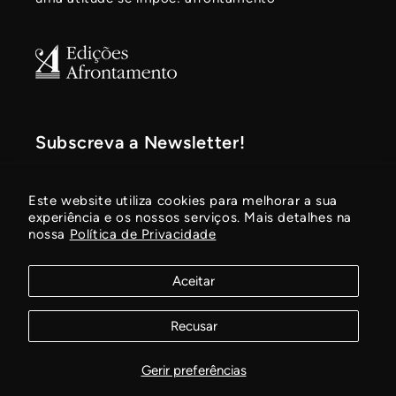
Subscreva a Newsletter!
Fique a par de novidades, lançamentos
Este website utiliza cookies para melhorar a sua
de livros e promoções em vigor!
experiência e os nossos serviços. Mais detalhes na
nossa
Política de Privacidade
E-mail
Aceitar
Recusar
© 2026,
Edições Afrontamento
Com tecnologia Shopify
Política de privacidade
Termos do serviço
Gerir preferências
Preferências de cookies