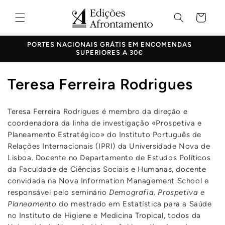
Saltar
para o
Carrinho
conteúdo
PORTES NACIONAIS GRÁTIS EM ENCOMENDAS
SUPERIORES A 30€
C
Teresa Ferreira Rodrigues
o
Teresa Ferreira Rodrigues é membro da direção e
l
coordenadora da linha de investigação «Prospetiva e
e
Planeamento Estratégico» do Instituto Português de
Relações Internacionais (IPRI) da Universidade Nova de
ç
Lisboa. Docente no Departamento de Estudos Políticos
da Faculdade de Ciências Sociais e Humanas, docente
ã
convidada na Nova Information Management School e
o
responsável pelo seminário
Demografia, Prospetiva e
Planeamento
do mestrado em Estatística para a Saúde
:
no Instituto de Higiene e Medicina Tropical, todos da