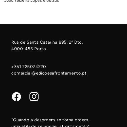
João Teixeira Lopes e outros
Rua de Santa Catarina 895, 2º Dto.
4000-455 Porto
+351 225074220
comercial@edicoesafrontamento.pt
Facebook
Instagram
“Quando a desordem se torna ordem,
uma atitude se impõe: afrontamento”