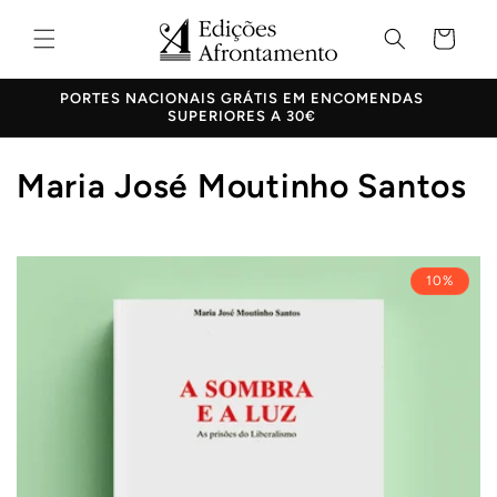
Saltar
para o
Carrinho
conteúdo
PORTES NACIONAIS GRÁTIS EM ENCOMENDAS
SUPERIORES A 30€
C
Maria José Moutinho Santos
o
l
10%
e
ç
ã
o
: