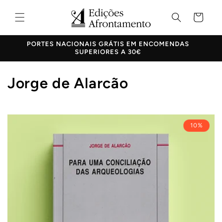
Saltar
para o
Carrinho
conteúdo
PORTES NACIONAIS GRÁTIS EM ENCOMENDAS
SUPERIORES A 30€
C
Jorge de Alarcão
o
l
10%
e
ç
ã
o
: